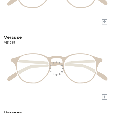
+
Versace
VE1285
+
Versace