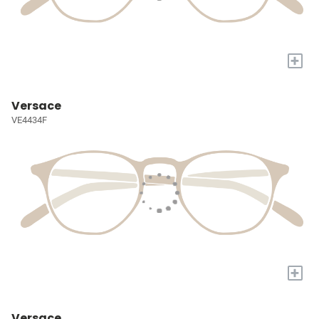
+
Versace
VE4434F
+
Versace