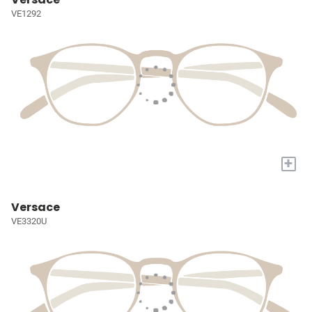
VE1292
+
Versace
VE3320U