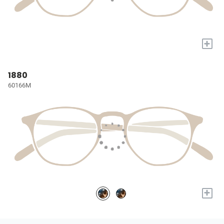
+
1880
60166M
+