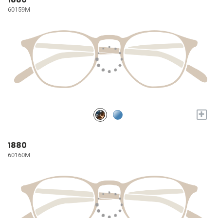
60159M
+
1880
60160M