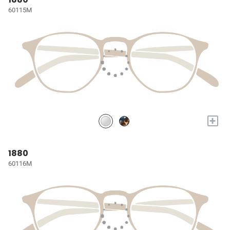
60115M
+
1880
60116M