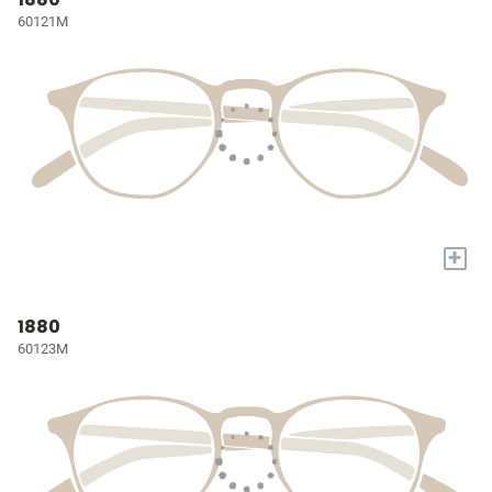
60121M
+
1880
60123M