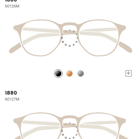
60126M
+
1880
60127M