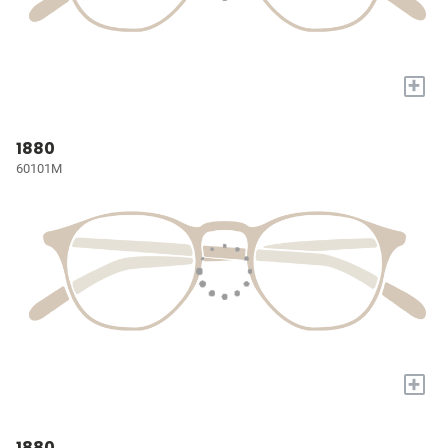
+
1880
60101M
+
1880