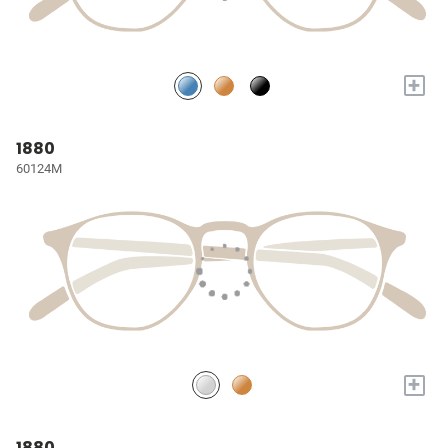
+
1880
60124M
+
1880