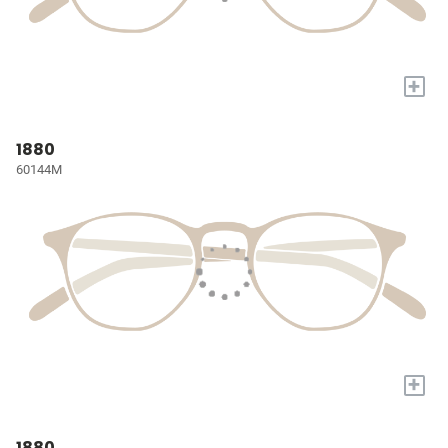
+
1880
60144M
+
1880