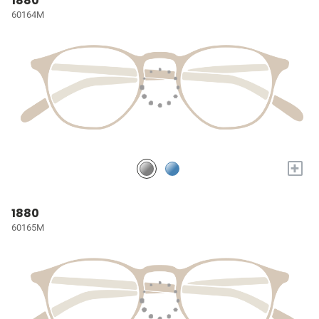
1880
60164M
+
1880
60165M