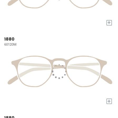
+
1880
60120M
+
1880