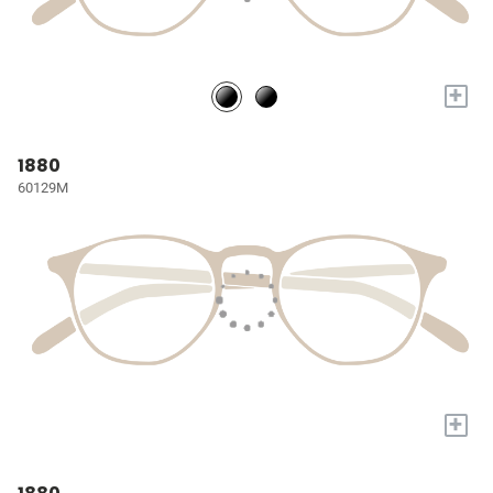
+
1880
60129M
+