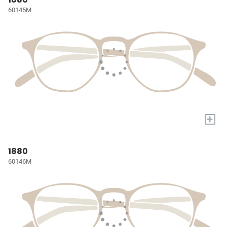
60145M
+
1880
60146M