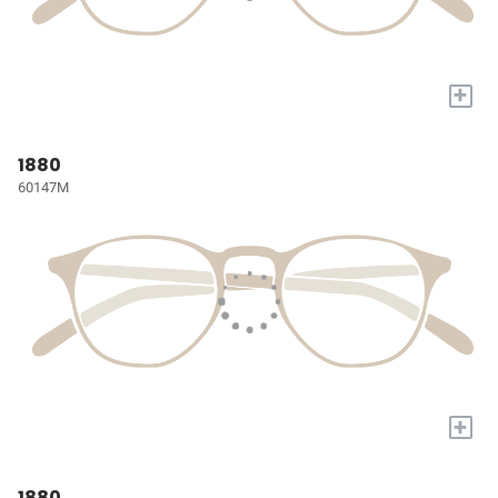
+
1880
60147M
+
1880