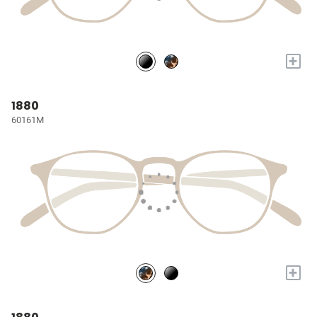
+
1880
60161M
+